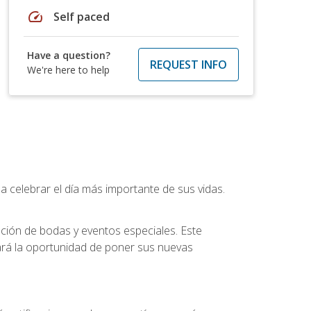
speed
Self paced
Have a question?
REQUEST INFO
We're here to help
a celebrar el día más importante de sus vidas.
ución de bodas y eventos especiales. Este
dará la oportunidad de poner sus nuevas