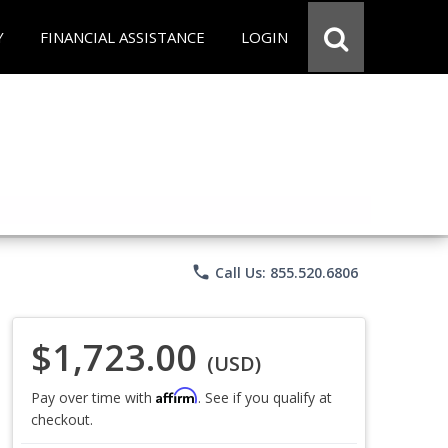
Y
FINANCIAL ASSISTANCE
LOGIN
phone
Call Us: 855.520.6806
$1,723.00
(USD)
Affirm
Pay over time with
. See if you qualify at
checkout.