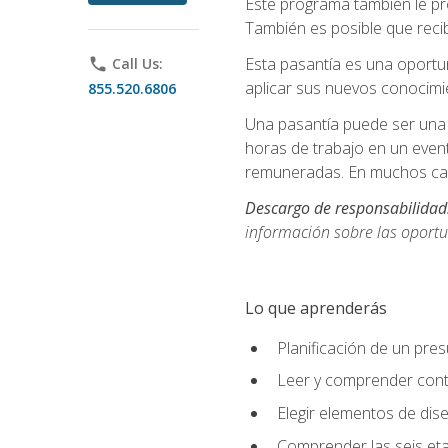
Este programa también le pr
También es posible que recib
Esta pasantía es una oportun
phone
Call Us:
aplicar sus nuevos conocimi
855.520.6806
Una pasantía puede ser una 
horas de trabajo en un even
remuneradas. En muchos cas
Descargo de responsabilidad
información sobre las oportu
Lo que aprenderás
Planificación de un pre
Leer y comprender cont
Elegir elementos de diseñ
Comprender las seis eta