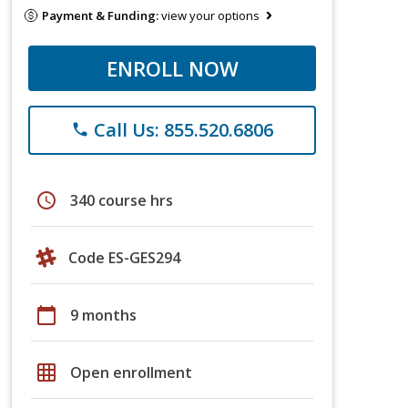
Payment & Funding:
view your options
ENROLL NOW
Call Us: 855.520.6806
phone
schedule
340 course hrs
Code ES-GES294
calendar_today
9 months
grid_on
Open enrollment