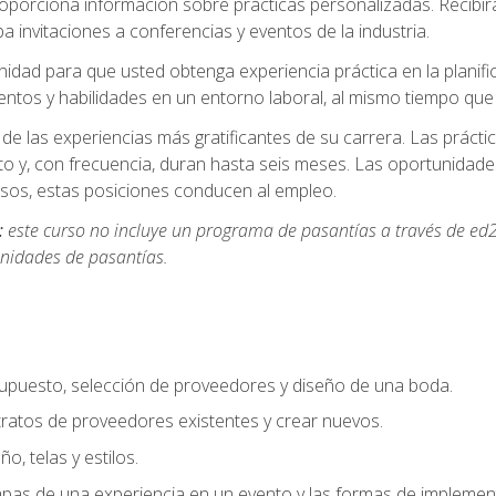
oporciona información sobre prácticas personalizadas. Recibirá
a invitaciones a conferencias y eventos de la industria.
idad para que usted obtenga experiencia práctica en la planifi
entos y habilidades en un entorno laboral, al mismo tiempo qu
de las experiencias más gratificantes de su carrera. Las práct
to y, con frecuencia, duran hasta seis meses. Las oportunida
os, estas posiciones conducen al empleo.
:
este curso no incluye un programa de pasantías a través de ed2
nidades de pasantías.
supuesto, selección de proveedores y diseño de una boda.
ratos de proveedores existentes y crear nuevos.
o, telas y estilos.
pas de una experiencia en un evento y las formas de implement