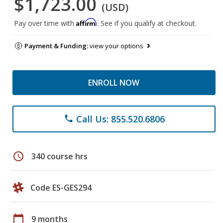
$1,723.00
(USD)
Affirm
Pay over time with
. See if you qualify at checkout.
Payment & Funding:
view your options
ENROLL NOW
Call Us: 855.520.6806
phone
schedule
340 course hrs
Code ES-GES294
calendar_today
9 months