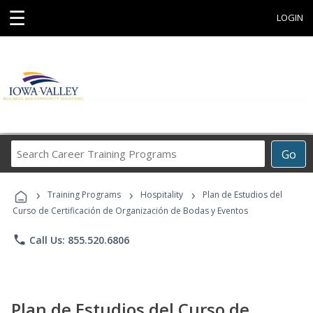
☰
LOGIN
Search
Go
Career
Training
›
›
›
Programs
Training Programs
Hospitality
Plan de Estudios del
Curso de Certificación de Organización de Bodas y Eventos
phone
Call Us: 855.520.6806
Plan de Estudios del Curso de