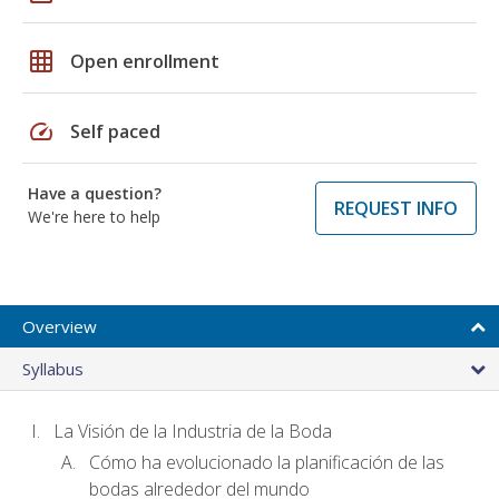
grid_on
Open enrollment
speed
Self paced
Have a question?
REQUEST INFO
We're here to help
Overview
Syllabus
La Visión de la Industria de la Boda
Cómo ha evolucionado la planificación de las
bodas alrededor del mundo