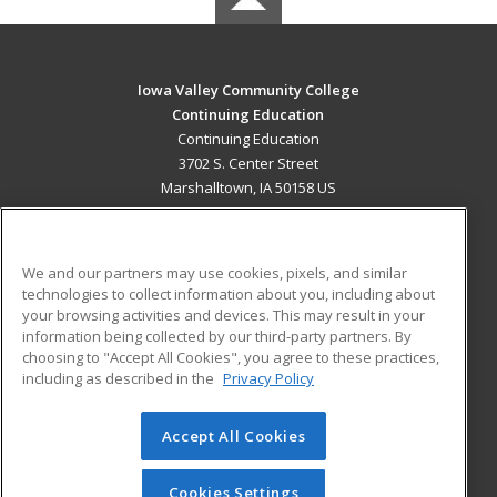
Iowa Valley Community College
Continuing Education
Continuing Education
3702 S. Center Street
Marshalltown, IA 50158 US
MAIN CONTENT
Career Training
We and our partners may use cookies, pixels, and similar
technologies to collect information about you, including about
ADDITIONAL RESOURCES
your browsing activities and devices. This may result in your
information being collected by our third-party partners. By
Military
Student Blog
choosing to "Accept All Cookies", you agree to these practices,
Financial Assistance
including as described in the
Privacy Policy
Help
Accept All Cookies
© 2026 ed2go, a division of Cengage Learning. All rights
reserved. The material on this site cannot be reproduced or
redistributed unless you have obtained prior written
Cookies Settings