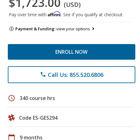
$1,723.00
(USD)
Affirm
Pay over time with
. See if you qualify at checkout.
Payment & Funding:
view your options
ENROLL NOW
Call Us: 855.520.6806
phone
schedule
340 course hrs
Code ES-GES294
calendar_today
9 months