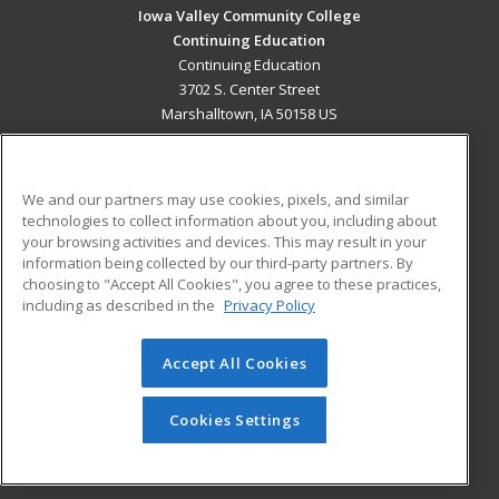
Iowa Valley Community College
Continuing Education
Continuing Education
3702 S. Center Street
Marshalltown, IA 50158 US
MAIN CONTENT
Career Training
We and our partners may use cookies, pixels, and similar
technologies to collect information about you, including about
ADDITIONAL RESOURCES
your browsing activities and devices. This may result in your
information being collected by our third-party partners. By
Military
Student Blog
choosing to "Accept All Cookies", you agree to these practices,
Financial Assistance
including as described in the
Privacy Policy
Help
Accept All Cookies
© 2026 ed2go, a division of Cengage Learning. All rights
reserved. The material on this site cannot be reproduced or
redistributed unless you have obtained prior written
Cookies Settings
permission from Cengage Learning.
Privacy Policy