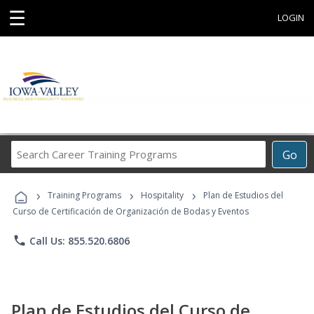
☰
LOGIN
Search
Go
Career
Training
›
›
›
Programs
Training Programs
Hospitality
Plan de Estudios del
Curso de Certificación de Organización de Bodas y Eventos
phone
Call Us: 855.520.6806
Plan de Estudios del Curso de