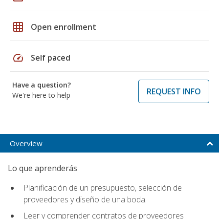
grid_on
Open enrollment
speed
Self paced
Have a question?
REQUEST INFO
We're here to help
Overview
Lo que aprenderás
Planificación de un presupuesto, selección de
proveedores y diseño de una boda.
Leer y comprender contratos de proveedores