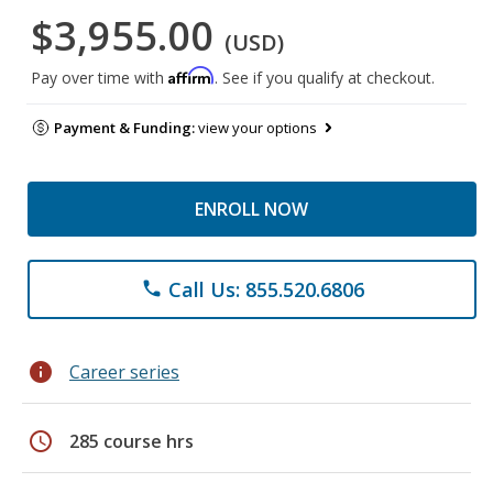
$3,955.00
(USD)
Affirm
Pay over time with
. See if you qualify at checkout.
Payment & Funding:
view your options
ENROLL NOW
Call Us: 855.520.6806
phone
info
Career series
schedule
285 course hrs