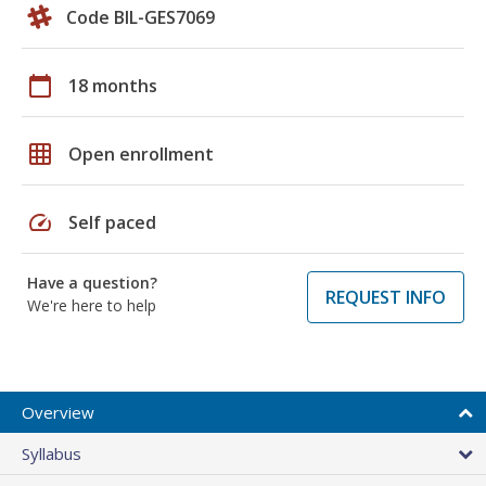
Code BIL-GES7069
calendar_today
18 months
grid_on
Open enrollment
speed
Self paced
Have a question?
REQUEST INFO
We're here to help
Overview
Syllabus