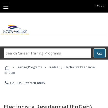
☰
LOGIN
Search
Go
Career
Training
›
›
›
Programs
Training Programs
Trades
Electricista Residencial
(EnGen)
phone
Call Us: 855.520.6806
Electricista Residencial (EnGen)