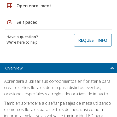
grid_on
Open enrollment
speed
Self paced
Have a question?
REQUEST INFO
We're here to help
Overview
Aprenderá a utilizar sus conocimientos en floristería para
crear diseños florales de lujo para distintos eventos,
ocasiones especiales y arreglos decorativos de impacto.
También aprenderá a diseñar paisajes de mesa utilizando
elementos florales para centros de mesa, así como a
incorporar velas, velas votivas e iluminación LED para