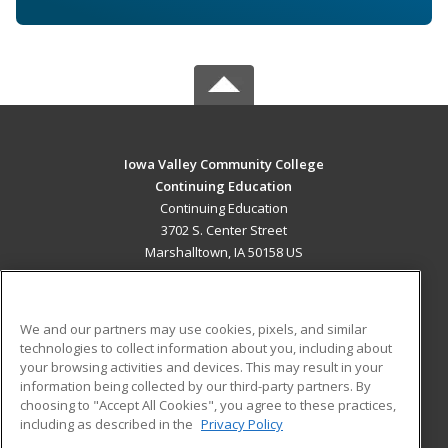
Iowa Valley Community College
Continuing Education
Continuing Education
3702 S. Center Street
Marshalltown, IA 50158 US
MAIN CONTENT
Career Training
We and our partners may use cookies, pixels, and similar
technologies to collect information about you, including about
ADDITIONAL RESOURCES
your browsing activities and devices. This may result in your
information being collected by our third-party partners. By
Military
Student Blog
choosing to "Accept All Cookies", you agree to these practices,
Financial Assistance
including as described in the
Privacy Policy
Help