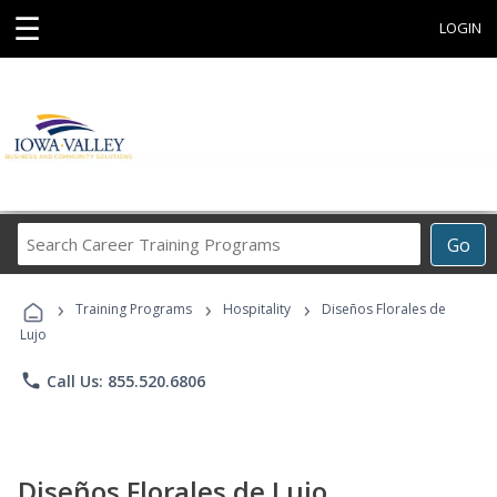
☰
LOGIN
Search
Go
Career
Training
›
›
›
Programs
Training Programs
Hospitality
Diseños Florales de
Lujo
phone
Call Us: 855.520.6806
Diseños Florales de Lujo