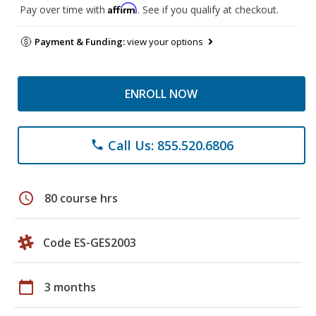
Affirm
Pay over time with
. See if you qualify at checkout.
Payment & Funding:
view your options
ENROLL NOW
Call Us: 855.520.6806
phone
schedule
80 course hrs
Code ES-GES2003
calendar_today
3 months