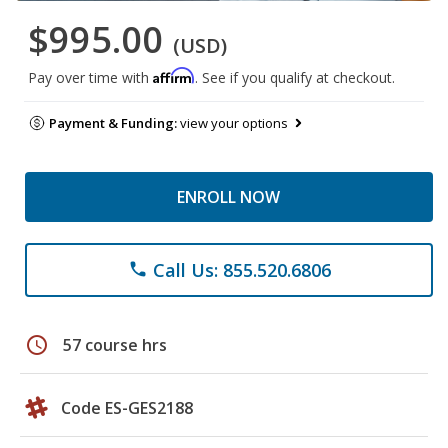
$995.00
(USD)
Affirm
Pay over time with
. See if you qualify at checkout.
Payment & Funding:
view your options
ENROLL NOW
Call Us: 855.520.6806
phone
schedule
57 course hrs
Code ES-GES2188