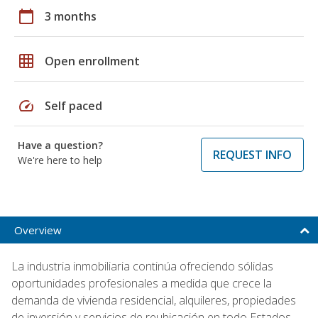
calendar_today
3 months
grid_on
Open enrollment
speed
Self paced
Have a question?
REQUEST INFO
We're here to help
Overview
La industria inmobiliaria continúa ofreciendo sólidas
oportunidades profesionales a medida que crece la
demanda de vivienda residencial, alquileres, propiedades
de inversión y servicios de reubicación en todo Estados