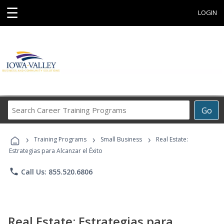
☰
LOGIN
Search
Go
Career
Training
›
›
›
Programs
Training Programs
Small Business
Real Estate:
Estrategias para Alcanzar el Éxito
phone
Call Us: 855.520.6806
Real Estate: Estrategias para