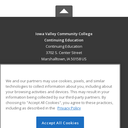
Iowa Valley Community College
Continuing Education
Continuing Education
3702 S. Center Street
Marshalltown, IA 50158 US
MAIN CONTENT
Career Training
We and our partners may use cookies, pixels, and similar
technologies to collect information about you, including about
ADDITIONAL RESOURCES
your browsing activities and devices. This may result in your
information being collected by our third-party partners. By
Military
Student Blog
choosing to "Accept All Cookies", you agree to these practices,
Financial Assistance
including as described in the
Privacy Policy
Help
Accept All Cookies
© 2026 ed2go, a division of Cengage Learning. All rights